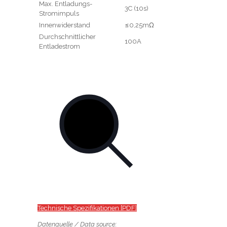
Max. Entladungs-
3C (10s)
Stromimpuls
Innenwiderstand
≤0,25mΩ
Durchschnittlicher
100A
Entladestrom
Technische Spezifikationen [PDF]
Datenquelle / Data source: